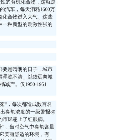
激性的有机化合物，这就是
汽车，每天消耗1600万
碳氢化合物进入大气。这些
生一种新型的刺激性强的
，只要是晴朗的日子，城市
得浑浊不清，以致远离城
产。仅1950-1951
烟雾”，每次都造成数百名
曾发出臭氧浓度的一级警报80
以上的市民患上了红眼病。
二号”，当时空气中臭氧含量
去了它美丽舒适的环境，有