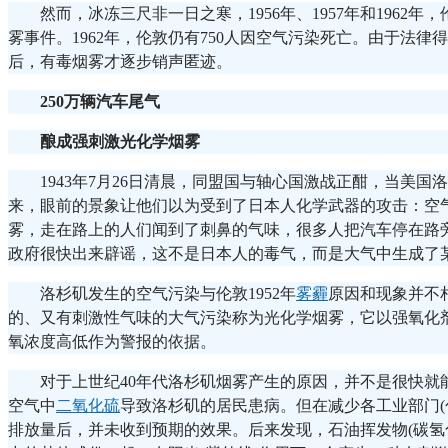
然而，冰冻三尺非一日之寒，1956年、1957年和1962年
雾事件。1962年，伦敦仍有750人因空气污染死亡。由于法律得
后，有毒烟雾才逐步销声匿迹。
250万辆汽车尾气
酿成强刺激光化学烟雾
1943年7月26日清晨，同盟国与轴心国激战正酣，当美国
来，眼前的景象让他们以为受到了日本人化学武器的攻击：空
雾，走在路上的人们闻到了刺鼻的气味，很多人把汽车停在路
政府很快出来辟谣，这不是日本人的毒气，而是大气中生成了
洛杉矶发生的空气污染与伦敦1952年
雾霾
原因和现象并不
的、又有刺激性气味的大气污染称为光化学烟雾，它以强氧化
氧浓度高低作为警报的依据。
对于上世纪40年代洛杉矶烟雾产生的原因，并不是很快就
空气中
二氧化硫
导致洛杉矶的居民患病。但在减少各工业部门(
排放量后，并未收到预期的效果。后来发现，石油挥发物(碳氢