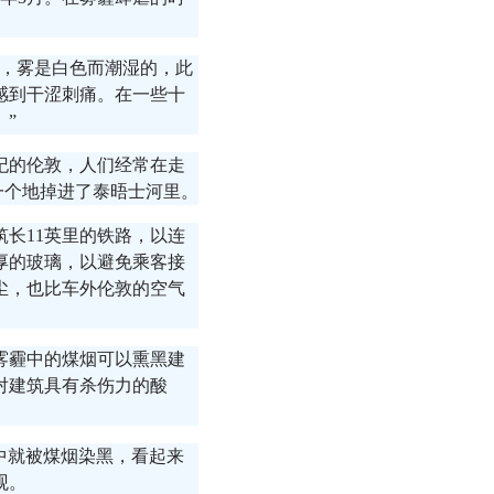
晨，雾是白色而潮湿的，此
感到干涩刺痛。在一些十
”
纪的伦敦，人们经常在走
一个地掉进了泰晤士河里。
筑长11英里的铁路，以连
厚的玻璃，以避免乘客接
尘，也比车外伦敦的空气
雾霾中的煤烟可以熏黑建
对建筑具有杀伤力的酸
过程中就被煤烟染黑，看起来
观。