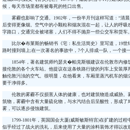
候，每天市场里都有被毒死的牲口出售。
雾霾也影响了交通。1902年，一份半月刊这样写道：“清
后变得更像烟。空气中的小颗粒和烟灰混在一起，让人的呼吸
字路口，交通完全被堵塞，人们不得不抛弃一些公交车和货车。
比尔�布莱斯的畅销书《宅：私生活简史》里写道，19世
路时撞到墙上;在一次著名的事故中，7个人排成一队，一个接
1854年，著名建筑师约瑟夫�帕克斯顿建议在伦敦市内修
接伦敦的各个火车站。他提议在这条铁路行驶的列车上安装厚
触伦敦污浊的空气。很明显，在他看来，车厢里蒸汽机车的烟
要干净得多。
伦敦的雾霾不仅损害人体的健康，也对建筑物造成威胁。
筑物，雾霾中含有大量硫化物，与水汽结合后呈酸性，形成了
雾，可以逐步侵蚀建筑。
1799-1801年，英国国会大厦(威斯敏斯特宫)在扩建的
似乎经过了战火的洗礼，后来使用了大量的涂料装饰才得以改