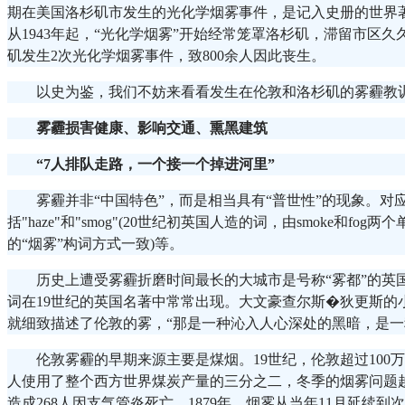
期在美国洛杉矶市发生的光化学烟雾事件，是记入史册的世界
从1943年起，“光化学烟雾”开始经常笼罩洛杉矶，滞留市区久久
矶发生2次光化学烟雾事件，致800余人因此丧生。
以史为鉴，我们不妨来看看发生在伦敦和洛杉矶的雾霾教
雾霾损害健康、影响交通、熏黑建筑
“7人排队走路，一个接一个掉进河里”
雾霾并非“中国特色”，而是相当具有“普世性”的现象。对
括"haze"和"smog"(20世纪初英国人造的词，由smoke和fo
的“烟雾”构词方式一致)等。
历史上遭受雾霾折磨时间最长的大城市是号称“雾都”的英国
词在19世纪的英国名著中常常出现。大文豪查尔斯�狄更斯的
就细致描述了伦敦的雾，“那是一种沁入人心深处的黑暗，是一
伦敦雾霾的早期来源主要是煤烟。19世纪，伦敦超过100万
人使用了整个西方世界煤炭产量的三分之二，冬季的烟雾问题越
造成268人因支气管炎死亡。1879年，烟雾从当年11月延续到