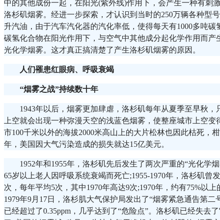
中的其他成份一起，在阳光(紫外线)作用下，会产生一种有刺
洛杉矶烟雾。经进一步探索，才认识到当时的250万辆各种型号的
升汽油，由于汽车汽化器的汽化率低，使得每天有1000多吨
碳氢化合物在阳光作用下，与空气中其他成分起化学作用而产
光化学烟雾。这才真正搞清楚了产生洛杉矶烟雾的原因。
人们罹患红眼病、呼吸衰竭
“烟雾之战”持续数十年
1943年以后，烟雾更加肆虐，洛杉矶每年从夏季至早秋
上空就会出现一种弥漫天空的浅蓝色烟雾，使整座城市上空变
市100千米以外的海拔2000米高山上的大片松林也因此枯死，柑橘减
年，美国因大气污染造成的损失就达15亿美元。
1952年和1955年，洛杉矶先后发生了两次严重的“光化学
65岁以上老人因呼吸系统衰竭而死亡;1955-1970年，洛杉矶
次，每年平均5次，其中1970年高达9次;1970年，约有75%
1979年9月17日，洛杉肌大气保护局发出了“烟雾紧急通告第
已经超过了0.35ppm，几乎达到了“危险点”。洛杉矶已经失