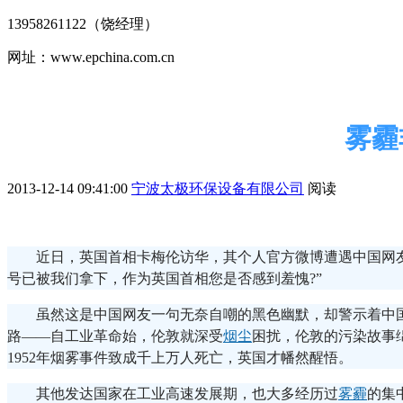
13958261122（饶经理）
网址：www.epchina.com.cn
雾霾
2013-12-14 09:41:00
宁波太极环保设备有限公司
阅读
近日，英国首相卡梅伦访华，其个人官方微博遭遇中国网
号已被我们拿下，作为英国首相您是否感到羞愧?”
虽然这是中国网友一句无奈自嘲的黑色幽默，却警示着中
路――自工业革命始，伦敦就深受
烟尘
困扰，伦敦的污染故事
1952年烟雾事件致成千上万人死亡，英国才幡然醒悟。
其他发达国家在工业高速发展期，也大多经历过
雾霾
的集