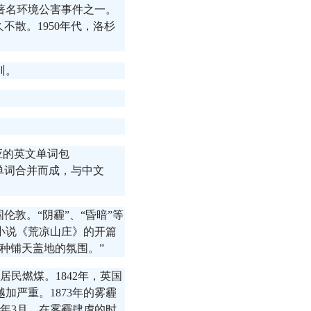
著名环境公害事件之一。
不散。1950年代，洛杉
训。
应的英文单词包
g两个单词合并而成，与中文
伦敦。“阴霾”、“昏暗”等
小说《荒凉山庄》的开篇
种铺天盖地的氛围。”
居民燃煤。1842年，英国
加严重。1873年的雾霾
次年3月。在雾霾肆虐的时