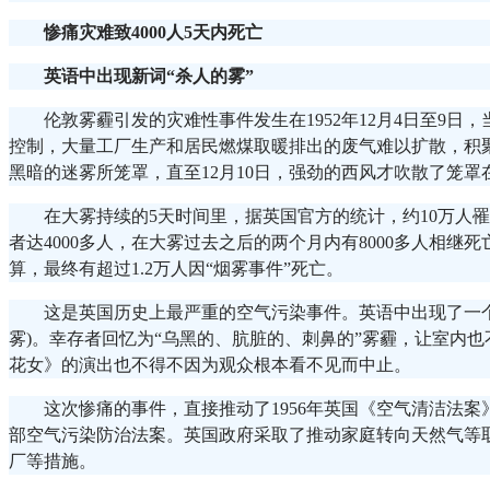
惨痛灾难致4000人5天内死亡
英语中出现新词“杀人的雾”
伦敦雾霾引发的灾难性事件发生在1952年12月4日至9日
控制，大量工厂生产和居民燃煤取暖排出的废气难以扩散，积
黑暗的迷雾所笼罩，直至12月10日，强劲的西风才吹散了笼
在大雾持续的5天时间里，据英国官方的统计，约10万人
者达4000多人，在大雾过去之后的两个月内有8000多人相继
算，最终有超过1.2万人因“烟雾事件”死亡。
这是英国历史上最严重的空气污染事件。英语中出现了一个新词组"k
雾)。幸存者回忆为“乌黑的、肮脏的、刺鼻的”雾霾，让室内
花女》的演出也不得不因为观众根本看不见而中止。
这次惨痛的事件，直接推动了1956年英国《空气清洁法
部空气污染防治法案。英国政府采取了推动家庭转向天然气等
厂等措施。