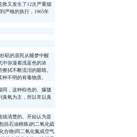
，伦敦又发生了12次严重烟
到严格的执行，1965年
洛杉矶的居民从睡梦中醒
气中弥漫着浅蓝色的浓
旁擦拭不断流泪的眼睛。
某种不明的有毒物质。
相同，这种棕色的、朦胧
剂臭氧为主，所以常以臭
能搞清楚的。开始认为是
包括石油精炼)的二氧化硫
化合物)同二氧化氮或空气